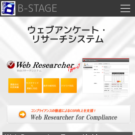
B-STAGE
ウェブアンケート
・
リサーチシステム
カスタマイズ
調査会社
も
条件分岐対応
クラウド対応
利用実績
柔軟に対応