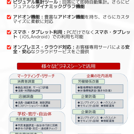
ビジュアル集計ツール：
回答にて即時自動集計。さらにビ
ジュアルな
ダイナミックグラフ機能
アドオン機能：
豊富な
アドオン機能
を持ち、さらにカスタ
マイズに柔軟に対応
スマホ・タブレット利用：
PCだけでなく
スマホ・タブレッ
ト
（iOS,Android）での利用も可能
オンプレミス・クラウド対応：
お客様専用サーバによる
安
全・安心
なクラウドサービスをご提供