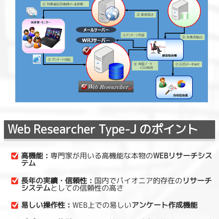
Web Researcher Type-J のポイント
高機能：
専門家が用いる高機能な本物の
WEBリサーチシス
テム
長年の実績・信頼性：
国内でパイオニア的存在の
リサーチ
システム
としての信頼性の高さ
易しい操作性：
WEB上での易しい
アンケート作成機能